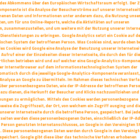
 des Abkommens über den Europäischen Wirtschaftsraum
erfolgt.
Der 
omponente ist die Analyse der Besucherströme auf unserer Internetseit
nenen Daten und Informationen unter anderem dazu, die Nutzung unse
ten,
um für uns Online-Reports, welche die Aktivitäten auf unseren
en, zusammenzustellen, und um
weitere mit der Nutzung unserer Intern
Dienstleistungen zu erbringen.
Google Analytics setzt ein Cookie auf 
ischen System der betroffenen Person. Was Cookies
sind, wurde oben b
des Cookies wird Google eine Analyse der Benutzung unserer
Internetsei
Aufruf einer der Einzelseiten dieser Internetseite, die durch den für die
tlichen betrieben wird und auf welcher eine Google-Analytics-Kompon
der Internetbrowser auf dem informationstechnologischen System der
tomatisch durch
die jeweilige Google-Analytics-Komponente veranlasst,
Analyse an Google zu
übermitteln. Im Rahmen dieses technischen Verf
 über personenbezogene Daten, wie
der IP-Adresse der betroffenen Perso
azu dienen, die Herkunft der Besucher und Klicks
nachzuvollziehen und 
nungen zu ermöglichen.
Mittels des Cookies werden personenbezogene
sweise die Zugriffszeit, der Ort, von welchem
ein Zugriff ausging und di
unserer Internetseite durch die betroffene Person, gespeichert. Bei
jed
seiten werden diese personenbezogenen Daten, einschließlich der IP-A
 Person genutzten Internetanschlusses, an Google in den Vereinigten S
n.
Diese personenbezogenen Daten werden durch Google in den Vereinigt
speichert. Google
gibt diese über das technische Verfahren erhobenen