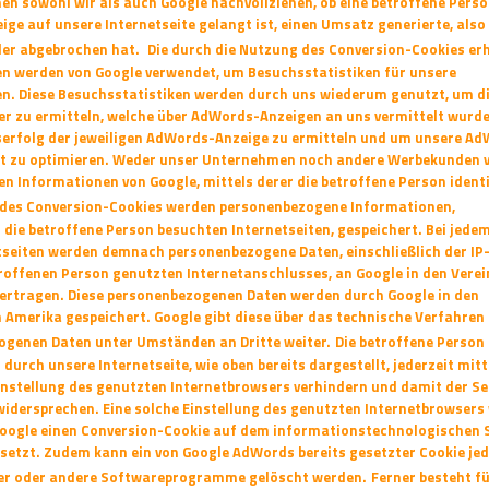
nen sowohl wir
als auch Google nachvollziehen, ob eine betroffene Perso
ige auf unsere Internetseite
gelangt ist, einen Umsatz generierte, also
er abgebrochen hat.
Die durch die Nutzung des Conversion-Cookies er
n werden von Google verwendet,
um Besuchsstatistiken für unsere
len. Diese Besuchsstatistiken werden durch uns wiederum
genutzt, um d
r zu ermitteln, welche über AdWords-Anzeigen an uns vermittelt wurd
serfolg der jeweiligen AdWords-Anzeige zu ermitteln und um unsere A
ft zu optimieren. Weder unser Unternehmen noch andere Werbekunden 
ten
Informationen von Google, mittels derer die betroffene Person identi
 des Conversion-Cookies werden personenbezogene Informationen,
h die betroffene
Person besuchten Internetseiten, gespeichert. Bei jede
etseiten werden demnach
personenbezogene Daten, einschließlich der IP
troffenen Person genutzten
Internetanschlusses, an Google in den Verei
bertragen. Diese personenbezogenen Daten
werden durch Google in den
 Amerika gespeichert. Google gibt diese über das technische
Verfahren
genen Daten unter Umständen an Dritte weiter.
Die betroffene Person
 durch unsere Internetseite, wie oben bereits dargestellt, jederzeit
mitt
instellung des genutzten Internetbrowsers verhindern und damit der S
idersprechen. Eine solche Einstellung des genutzten Internetbrowsers
oogle einen Conversion-Cookie auf dem informationstechnologischen
 setzt.
Zudem kann ein von Google AdWords bereits gesetzter Cookie jed
er oder andere
Softwareprogramme gelöscht werden.
Ferner besteht fü