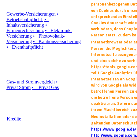
personenbezogenen Date
von Cookies durch unsere
Gewerbe-Versicherungen
•
entsprechenden Einstel
Betriebshaftpflicht
•
Cookies dauerhaft wide
Inhaltsversicherung
•
verhindern,
dass Google
Firmenrechtsschutz
•
Elektronik-
Person setzt. Zudem ka
Versicherung
•
Photovoltaik-
Versicherung
•
Kautionsversicherung
Internetbrowser oder 
•
Eventhaftpflicht
Person die Möglichkeit,
Internetseite bezogene
und eine solche zu verh
https://tools.google.c
teilt Google
Analytics ü
Internetseiten an Goog
Gas- und Stromvergleich
•
wird von Google als Wi
Privat Strom
•
Privat Gas
betroffenen Person zu 
die betroffene Person 
deaktivieren. Sofern d
ihrem Machtbereich zuzu
Neuinstallation oder d
Kredite
geltenden Datenschutz
https://www.google.de/i
http://www.google.com