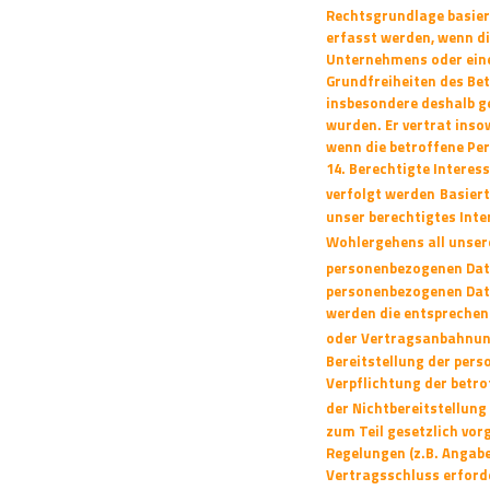
Rechtsgrundlage basier
erfasst werden, wenn d
Unternehmens oder eines
Grundfreiheiten des
Bet
insbesondere deshalb ge
wurden. Er vertrat inso
wenn die betroffene Pe
14. Berechtigte Interes
verfolgt werden
Basiert
unser berechtigtes Inte
Wohlergehens all unser
personenbezogenen Dat
personenbezogenen Daten
werden die entsprechen
oder Vertragsanbahnung
Bereitstellung der per
Verpflichtung der betr
der Nichtbereitstellung
zum Teil gesetzlich vor
Regelungen (z.B. Angab
Vertragsschluss erforde