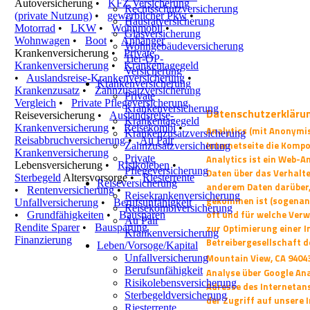
Autoversicherung
•
KFZ Versicherung
Rechtsschutzversicherung
(private Nutzung)
•
gewerblicher Pkw
•
Hausratversicherung
Motorrad
•
LKW
•
Wohnmobil
•
Glasversicherung
Wohnwagen
•
Boot
•
Anhänger
Wohngebäudeversicherung
Krankenversicherung
•
Private
Tier-OP-
Krankenversicherung
•
Krankentagegeld
Versicherung
•
Auslandsreise-Krankenversicherung
•
Krankenversicherung
Krankenzusatz
•
Zahnzusatzversicherung
Private
Vergleich
•
Private Pflegeversicherung
Krankenversicherung
Datenschutzerkläru
Reiseversicherung
•
Auslandsreise-
Krankentagegeld
Krankenversicherung
•
Reisekombi
•
Analytics (mit Anonymi
Krankenzusatzversicherung
Reisabbruchversicherung
•
Au Pair
Internetseite die Komp
Zahnzusatzversicherung
Krankenversicherung
Private
Analytics ist ein Web-A
Lebensversicherung
•
Risikoleben
•
Pflegeversicherung
Daten über das Verhalt
Sterbegeld
Altersvorsorge
•
Riesterrente
Reiseversicherung
anderem Daten darüber, 
•
Rentenversicherung
•
Reisekrankenversicherung
gekommen ist (sogenannt
Unfallversicherung
•
Berufsunfähigkeit
Reisekombiversicherung
oft und für welche
Verw
•
Grundfähigkeiten
•
Bausparen
Au Pair
Rendite Sparer
•
Bausparung
zur Optimierung einer
I
Krankenversicherung
Finanzierung
Betreibergesellschaft d
Leben/Vorsoge/Kapital
Mountain View,
CA 9404
Unfallversicherung
Berufsunfähigkeit
Analyse über Google An
Risikolebensversicherung
Adresse des Internetan
Sterbegeldversicherung
der Zugriff auf unsere 
Riesterrente