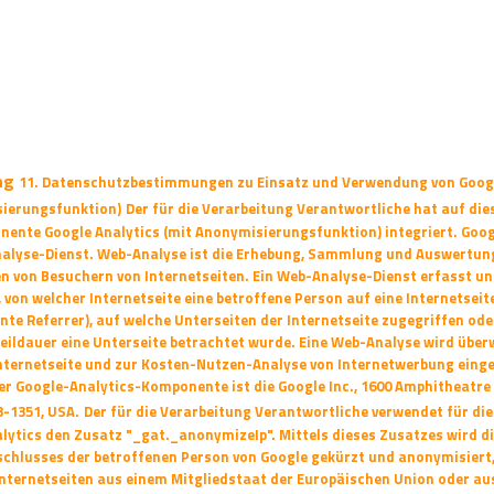
ng
11. Datenschutzbestimmungen zu Einsatz und Verwendung von Goog
sierungsfunktion)
Der für die Verarbeitung Verantwortliche hat auf die
onente Google Analytics (mit
Anonymisierungsfunktion) integriert. Goog
nalyse-Dienst. Web-Analyse ist die Erhebung,
Sammlung und Auswertun
en von Besuchern von Internetseiten. Ein Web-Analyse-Dienst
erfasst un
von welcher Internetseite eine betroffene Person auf eine Internetseit
e Referrer), auf welche Unterseiten der Internetseite zugegriffen ode
eildauer eine Unterseite betrachtet wurde. Eine Web-Analyse wird übe
nternetseite und zur Kosten-Nutzen-Analyse von Internetwerbung einge
er Google-Analytics-Komponente ist die Google Inc., 1600 Amphitheatre
3-1351, USA.
Der für die Verarbeitung Verantwortliche verwendet für di
alytics den Zusatz
"_gat._anonymizeIp". Mittels dieses Zusatzes wird di
schlusses der betroffenen Person
von Google gekürzt und anonymisiert
Internetseiten aus einem Mitgliedstaat der
Europäischen Union oder au