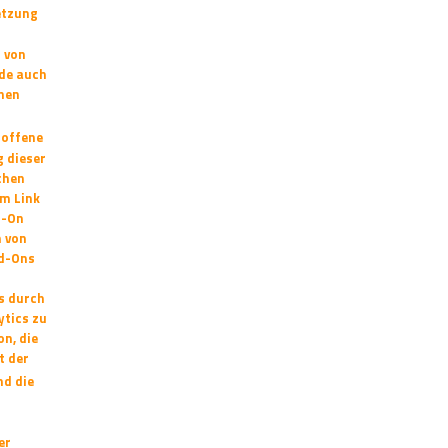
etzung
 von
rde auch
nen
roffene
 dieser
chen
em Link
d-On
n von
dd-Ons
ss durch
ytics zu
n, die
it
der
nd die
er