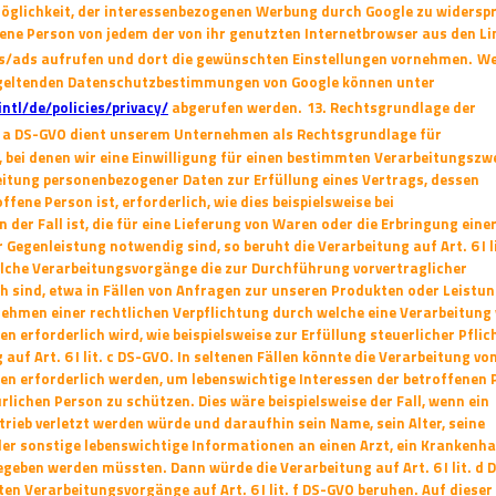
Möglichkeit, der interessenbezogenen Werbung durch Google zu
widersp
ene Person von jedem der von ihr genutzten Internetbrowser aus den Li
/ads aufrufen und dort die gewünschten Einstellungen vornehmen.
We
 geltenden Datenschutzbestimmungen von Google können unter
ntl/de/policies/privacy/
abgerufen werden.
13. Rechtsgrundlage der
lit. a DS-GVO dient unserem Unternehmen als Rechtsgrundlage für
 bei denen wir eine
Einwilligung für einen bestimmten Verarbeitungszw
rbeitung personenbezogener Daten zur
Erfüllung eines Vertrags, dessen
ffene Person ist, erforderlich, wie dies beispielsweise bei
der Fall ist, die für eine Lieferung von Waren oder die Erbringung eine
 Gegenleistung notwendig sind, so beruht die Verarbeitung auf Art. 6 I li
olche
Verarbeitungsvorgänge die zur Durchführung vorvertraglicher
 sind, etwa in Fällen von
Anfragen zur unseren Produkten oder Leistun
nehmen einer rechtlichen Verpflichtung
durch welche eine Verarbeitung
 erforderlich wird, wie beispielsweise zur Erfüllung
steuerlicher Pflic
 auf Art. 6 I lit. c DS-GVO. In seltenen Fällen könnte die Verarbeitung
vo
n erforderlich werden, um lebenswichtige Interessen der betroffenen 
lichen Person zu schützen. Dies wäre beispielsweise der Fall, wenn ein
trieb
verletzt werden würde und daraufhin sein Name, sein Alter, seine
er sonstige lebenswichtige
Informationen an einen Arzt, ein Krankenh
gegeben werden müssten. Dann würde die
Verarbeitung auf Art. 6 I lit. d
ten Verarbeitungsvorgänge auf Art. 6 I lit. f DS-GVO
beruhen. Auf dieser