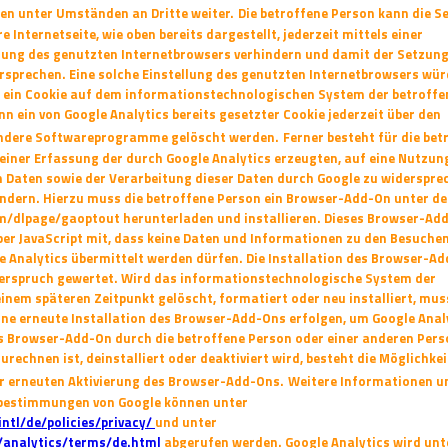
n unter Umständen an Dritte weiter.
Die betroffene Person kann die S
 Internetseite, wie oben bereits dargestellt, jederzeit
mittels einer
lung des genutzten Internetbrowsers verhindern und damit der Setzung
rsprechen. Eine solche Einstellung des genutzten Internetbrowsers wü
 ein Cookie auf dem informationstechnologischen System der betroffe
nn ein
von Google Analytics bereits gesetzter Cookie jederzeit über den
andere Softwareprogramme
gelöscht werden.
Ferner besteht für die bet
 einer Erfassung der durch Google Analytics erzeugten, auf
eine Nutzung
n Daten sowie der Verarbeitung dieser Daten durch Google zu
widerspre
indern. Hierzu muss die betroffene Person ein Browser-Add-On unter d
om/dlpage/gaoptout herunterladen und installieren. Dieses Browser-Ad
ber JavaScript mit, dass keine Daten und Informationen zu den Besuche
le
Analytics übermittelt werden dürfen. Die Installation des Browser-A
derspruch
gewertet. Wird das informationstechnologische System der
einem späteren Zeitpunkt gelöscht,
formatiert oder neu installiert, mu
eine erneute Installation des Browser-Add-Ons
erfolgen, um Google Anal
as Browser-Add-On durch die betroffene Person oder einer
anderen Perso
rechnen ist, deinstalliert oder deaktiviert wird, besteht die Möglichke
er erneuten Aktivierung des Browser-Add-Ons.
Weitere Informationen u
bestimmungen von Google können unter
ntl/de/policies/privacy/
und unter
/analytics/terms/de.html
abgerufen werden. Google Analytics wird unt