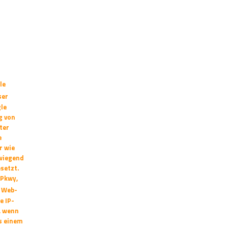
le
ser
le
g von
ter
e
r wie
rwiegend
setzt.
 Pkwy,
e Web-
e IP-
, wenn
s einem