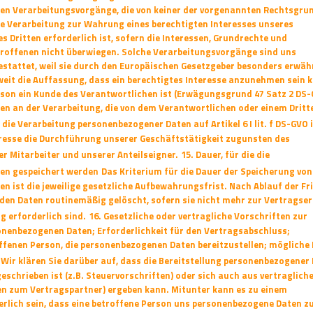
en Verarbeitungsvorgänge, die von keiner der vorgenannten
Rechtsgru
ie Verarbeitung zur Wahrung eines berechtigten Interesses unseres
 Dritten erforderlich ist, sofern die Interessen, Grundrechte und
roffenen nicht überwiegen. Solche Verarbeitungsvorgänge sind uns
stattet, weil sie durch
den Europäischen Gesetzgeber besonders erwäh
weit die Auffassung, dass ein berechtigtes
Interesse anzunehmen sein k
rson ein Kunde des Verantwortlichen ist (Erwägungsgrund
47 Satz 2 DS-
sen an der Verarbeitung, die von dem Verantwortlichen oder einem Dritt
 die Verarbeitung personenbezogener Daten auf Artikel 6 I lit. f DS-GVO 
resse die
Durchführung unserer Geschäftstätigkeit zugunsten des
er Mitarbeiter und unserer
Anteilseigner.
15. Dauer, für die die
en gespeichert werden
Das Kriterium für die Dauer der Speicherung von
 ist die jeweilige gesetzliche
Aufbewahrungsfrist. Nach Ablauf der Fri
den Daten routinemäßig gelöscht, sofern sie nicht
mehr zur Vertragser
 erforderlich sind.
16. Gesetzliche oder vertragliche Vorschriften zur
sonenbezogenen Daten; Erforderlichkeit
für den Vertragsabschluss;
offenen Person, die personenbezogenen Daten bereitzustellen;
mögliche 
Wir klären Sie darüber auf, dass die Bereitstellung personenbezogener
geschrieben ist
(z.B. Steuervorschriften) oder sich auch aus vertraglich
en zum Vertragspartner) ergeben
kann. Mitunter kann es zu einem
rlich sein, dass eine betroffene Person uns
personenbezogene Daten z