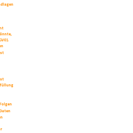
ndlagen
nt
önnte,
GVO).
en
ist
st
füllung
Folgen
 Daten
en
ur