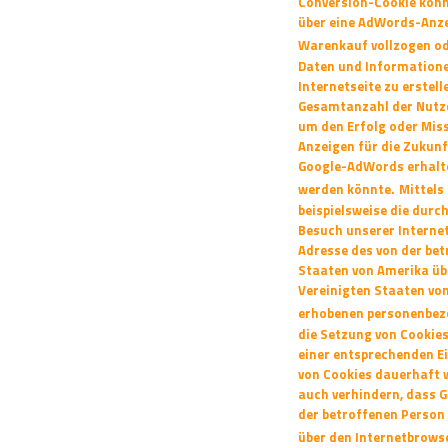
Conversion-Cookie kön
über eine AdWords-Anze
Warenkauf vollzogen od
Daten und Informatione
Internetseite zu erstel
Gesamtanzahl der Nutze
um den Erfolg oder Mis
Anzeigen
für die Zukun
Google-AdWords erhal
werden könnte.
Mittels
beispielsweise die durc
Besuch unserer Intern
Adresse des von der be
Staaten von Amerika ü
Vereinigten Staaten von
erhobenen personenbezo
die Setzung von Cookies
einer entsprechenden E
von
Cookies dauerhaft w
auch verhindern,
dass G
der betroffenen Person
über den Internetbrows