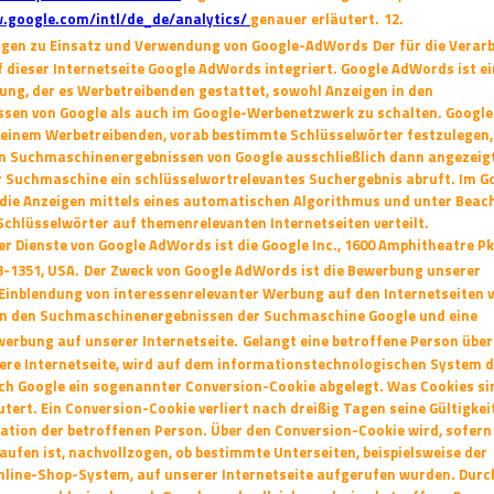
w.google.com/intl/de_de/analytics/
genauer
erläutert.
12.
en zu Einsatz und Verwendung von Google-AdWords
Der für die Verar
 dieser Internetseite Google AdWords integriert. Google AdWords ist
ei
ung, der es Werbetreibenden gestattet, sowohl Anzeigen in den
en von Google als auch im Google-Werbenetzwerk zu schalten. Google
 einem Werbetreibenden, vorab bestimmte Schlüsselwörter festzulegen,
en
Suchmaschinenergebnissen von Google ausschließlich dann angezeigt
er Suchmaschine
ein schlüsselwortrelevantes Suchergebnis abruft. Im G
ie Anzeigen mittels eines
automatischen Algorithmus und unter Beac
 Schlüsselwörter auf themenrelevanten
Internetseiten verteilt.
er Dienste von Google AdWords ist die Google Inc., 1600 Amphitheatre P
3-1351, USA.
Der Zweck von Google AdWords ist die Bewerbung unserer
 Einblendung von
interessenrelevanter Werbung auf den Internetseiten 
in den Suchmaschinenergebnissen
der Suchmaschine Google und eine
erbung auf unserer Internetseite.
Gelangt eine betroffene Person über
ere Internetseite, wird auf dem
informationstechnologischen System d
ch Google ein sogenannter Conversion-Cookie
abgelegt. Was Cookies si
utert. Ein Conversion-Cookie verliert nach dreißig Tagen seine
Gültigkei
ikation der betroffenen Person. Über den Conversion-Cookie wird, sofern
aufen ist, nachvollzogen, ob bestimmte Unterseiten, beispielsweise der
nline-Shop-System, auf unserer Internetseite aufgerufen wurden. Durc