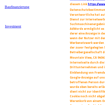
diesem Link
https://ww
Baufinanzierung
Datenschutzbestimmung
Verantwortliche hat auf
Dienst zur Internetwerb
Suchmaschinenergebniss
Investment
AdWords ermöglicht
es
derer eine Anzeige in d
wenn der Nutzer mit d
Werbenetzwerk werden d
der zuvor festgelegten
Betreibergesellschaft d
Mountain View,
CA 9404
Internetseite durch die
Drittunternehmen und 
Einblendung von Fremdw
Google-Anzeige auf uns
betroffenen Person dur
wurde oben bereits erlä
dient nicht zur Identif
Cookie noch nicht abgel
Warenkorb von einem
O