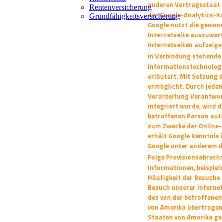
anderen Vertragsstaat
Rentenversicherung
der Google-Analytics-K
Grundfähigkeitsversicherung
Google
nutzt die gewon
Internetseite auszuwer
Internetseiten aufzeig
in Verbindung stehende 
informationstechnolog
erläutert. Mit Setzung 
ermöglicht. Durch jeden 
Verarbeitung Verantwor
integriert wurde,
wird 
betroffenen Person au
zum Zwecke der Online-
erhält Google Kenntnis
Google unter anderem d
Folge Provisionsabrech
Informationen, beispiel
Häufigkeit der Besuche 
Besuch unserer Internet
des von
der betroffenen
von Amerika übertrage
Staaten von Amerika ge