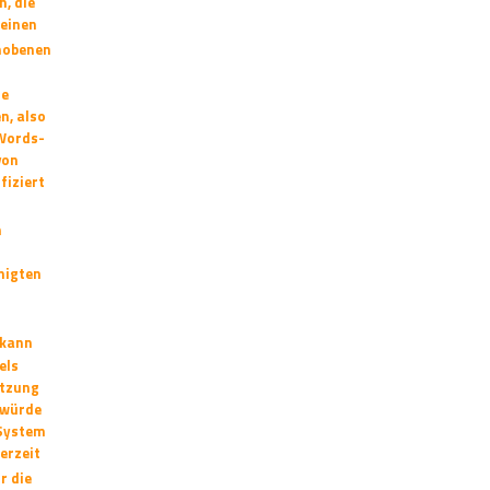
n, die
 einen
hobenen
ie
en,
also
dWords-
von
fiziert
m
-
nigten
 kann
els
etzung
 würde
 System
erzeit
r die