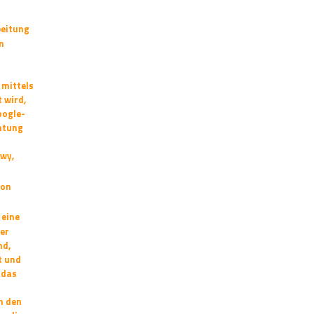
beitung
n
 mittels
 wird,
oogle-
htung
kwy,
von
 eine
er
nd,
t und
 das
h den