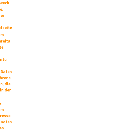
Zweck
e.
rer
etseite
dem
ereits
te
ente
 Daten
ahrens
n, die
in der
e
em
dresse
taaten
en