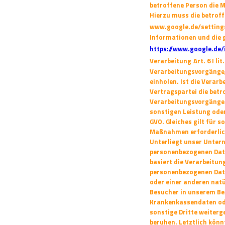
betroffene Person die 
Hierzu muss die betroff
www.google.de/settings
Informationen und die
https://www.google.de/i
Verarbeitung
Art. 6 I 
Verarbeitungsvorgänge,
einholen. Ist die Vera
Vertragspartei die betro
Verarbeitungsvorgängen 
sonstigen Leistung
oder
GVO. Gleiches gilt für s
Maßnahmen erforderlich
Unterliegt unser Unter
personenbezogenen Daten
basiert die Verarbeitung
personenbezogenen Date
oder einer
anderen natür
Besucher in unserem Be
Krankenkassendaten od
sonstige Dritte weiter
beruhen. Letztlich könn