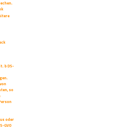
rechen.
nk
itere
eck
r
t. b DS-
gen.
 von
hten, so
n
Person
aus oder
 DS-GVO